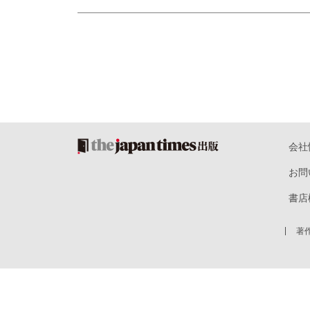
会社
お問
書店
著