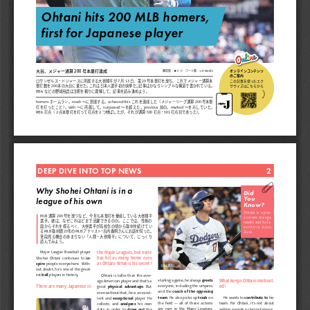
Ohtani hits 200 MLB homers, 
first for Japanese player
AP
大谷、メジャー通算 200 号本塁打達成
オンラインコンテンツ
難易度：★☆☆ ワード数：137 words
のご案内
ロサンゼルス・ドジャースに所属する大谷翔平が７月 13 日、第 29 号本塁打を放ち、これでメジャー通算本
この記事を使ったエク
ササイズはこちらから
塁打数を 200 本の大台に乗せた。これは日本人選手初の快挙だ。記事はかなりシンプルな構造で書かれている。
RBIs などの野球用語は注釈を頼りに理解して、記事を読み進めよう。
homers ホームラン。reach ～に到達する。achieved this これを達成した（メジャーリーグ通算 200 号本塁
打を打ったこと）。with ～に所属して。surpassed ～を超えた。previous 前の。marked ～を示していた。
RBIs 打点（２点本塁打を打って打点を２つ伸ばしたが、それが通算 500 打点・501 打点目であった）。
DEEP DIVE INTO TOP NEWS
2
Why Shohei Ohtani is in a 
Did
You 
league of his own
Know?
Ohtani is a pas
-
MLB 通算 200 号を放つなど、今年も本塁打を量産している大谷翔平
sionate manga 
選手。彼は、なぜこれほどまで活躍できるのか。ここでは、性格の
reader, and his fa-
面からそれを探るべく、大谷選手が高校生の頃から取材を続けてい
Slam 
vorite is 
るMLB取材歴29年のMLBアナリスト・古内義明さんにお話を伺った。
Dunk
.
普段見る機会のあまりない「人間・大谷翔平」について、じっくり
読んでみよう。
the Major Leagues, but none 
Major  League  Baseball  player 
has  hit  as  many  home  runs 
Shohei  Ohtani  continues  to 
in-
as Ohtani. What is his secret?
spire
 people everywhere.  With-
REUTERS
out doubt, he’s one of the great-
est
 ball 
players in history.
Ohtani is taller than the aver-
What keeps Ohtani motivat-
starting a game, he always 
greets
age American player and that’s a 
There are many Japanese in 
ed? 
everyone, including the umpires 
great 
.  But 
physical  advantage
and the 
coach of the opposing 
even without that, he is an excel
-
. He also picks up 
 on 
team
trash
He wants to 
contribute to
 his 
lent  and 
exceptional
  player.  He 
the  field  —  all  of  these  actions 
team.  For  Ohtani,  it’s  not  about 
collects  and 
analyzes
  his  own 
are  rare  in  the  Major  Leagues. 
setting records or being famous. 
data  in  order  to 
draw  out
  the 